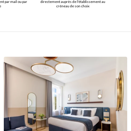
t par mail ou par
directement auprès de l'établissement au
e
créneau de son choix