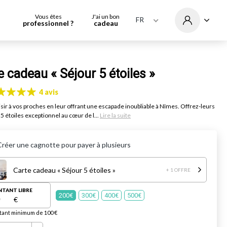
Vous êtes
J'ai un bon
FR
professionnel ?
cadeau
e cadeau « Séjour 5 étoiles »
4 avis
aisir à vos proches en leur offrant une escapade inoubliable à Nîmes. Offrez-leurs
5 étoiles exceptionnel au cœur de l...
Lire la suite
Créer une cagnotte pour payer à plusieurs
Carte cadeau « Séjour 5 étoiles »
+ 1 OFFRE
TANT LIBRE
200€
300€
400€
500€
€
ant minimum de 100 €