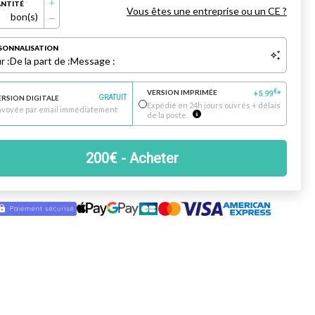
NTITÉ
Vous êtes une entreprise ou un CE ?
bon(s)
SONNALISATION
r :
De la part de :
Message :
VERSION IMPRIMÉE
€
+
5.99
*
ERSION DIGITALE
GRATUIT
Expédié en 24h jours ouvrés + délais
nvoyée par email immédiatement
de la poste.
200
€
- Acheter